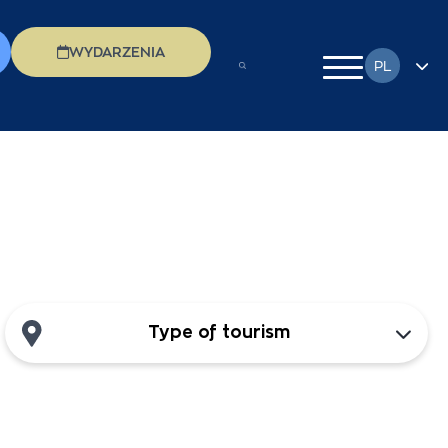
WYDARZENIA
PL
EN
FR
DE
EL
IT
RU
Type of tourism