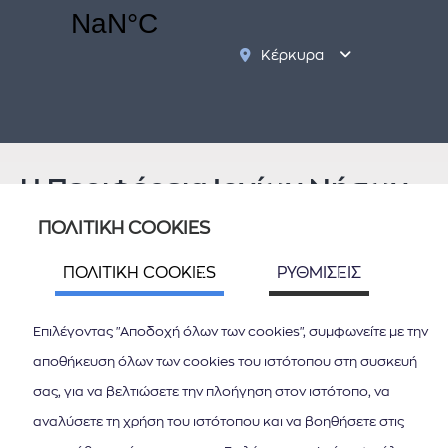
Κέρκυρα
Παξοί
Αντίπαξοι
Ιθάκη
Λευκάδα
Ζάκυνθος
Κεφαλονία
Η Περιφέρεια Ιονίων Νήσων
Μεγανήσι
έχει έδρα στην Κέρκυρα
ΠΟΛΙΤΙΚΗ COOKIES
και διοικητικές δομές σε κάθε Περιφερειακή Ενότητα
ΠΟΛΙΤΙΚΗ COOKIES
ΡΥΘΜΙΣΕΙΣ
(Κέρκυρα, Ζάκυνθος, Κεφαλληνία, Λευκάδα, και Επαρχείο
στην Ιθάκη). Μικρά και μεγάλα νησιά συνυπάρχουν σε
Επιλέγοντας "Αποδοχή όλων των cookies", συμφωνείτε με την
κοντινές αποστάσεις μεταξύ τους, με αρμονία φύσης και
αποθήκευση όλων των cookies του ιστότοπου στη συσκευή
πολιτισμού η οποία, εμπλουτίζεται από τον εξωστρεφή και
σας, για να βελτιώσετε την πλοήγηση στον ιστότοπο, να
φιλόξενο χαρακτήρα των κατοίκων.
αναλύσετε τη χρήση του ιστότοπου και να βοηθήσετε στις