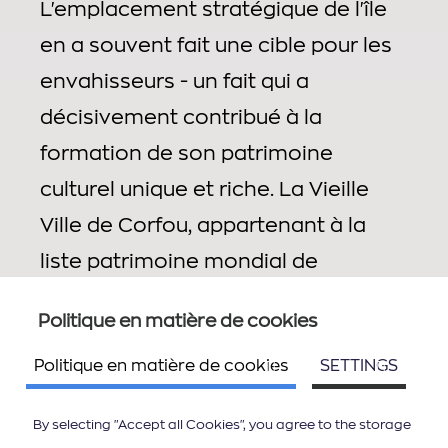
L'emplacement stratégique de l'île
en a souvent fait une cible pour les
envahisseurs - un fait qui a
décisivement contribué à la
formation de son patrimoine
culturel unique et riche. La Vieille
Ville de Corfou, appartenant à la
liste patrimoine mondial de
l'UNESCO, en est la preuve, un
Politique en matière de cookies
héritage "vivant" de l'histoire et de
Politique en matière de cookies
SETTINGS
l'architecture de l'île. Un labyrinthe
charmant de rues étroites et de
By selecting "Accept all Cookies", you agree to the storage
ruelles, la Vieille Ville regorge de