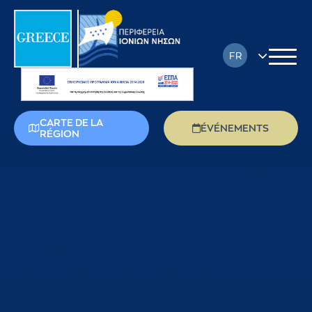
FR
EN
DE
CARTE DE LA
ÉVÉNEMENTS
RÉGION
EL
IT
PL
RU