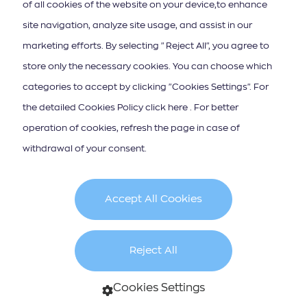
of all cookies of the website on your device,to enhance
bâtiments vénitiens et d'églises
site navigation, analyze site usage, and assist in our
historiques. Son exploration s'avère
marketing efforts. By selecting "Reject All", you agree to
store only the necessary cookies. You can choose which
être un vrai régal.
categories to accept by clicking "Cookies Settings". For
the detailed Cookies Policy click here . For better
Corfou est également connue pour
operation of cookies, refresh the page in case of
ses magnifiques plages. Le littoral
withdrawal of your consent.
de l'île s'étend sur 217 kilomètres, sur
lesquels on trouve de nombreuses
Accept All Cookies
plages et criques. Quelques plages
très populaires de l'île sont Glyfada,
Reject All
Agios Gordios, Sidari et
Cookies Settings
Paleokastritsa - elles combinent