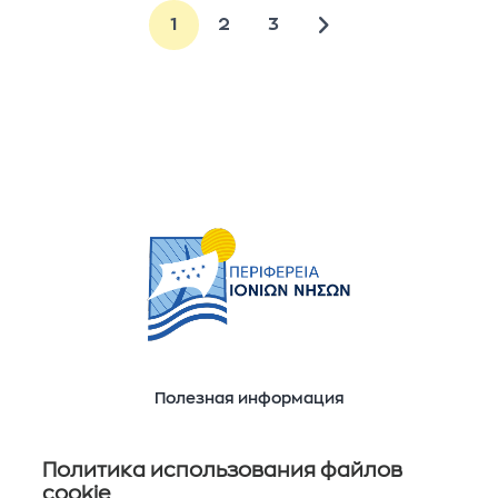
1
2
3
Полезная информация
Ποιοί είμαστε
Επικοινωνία
Политика использования файлов
cookie