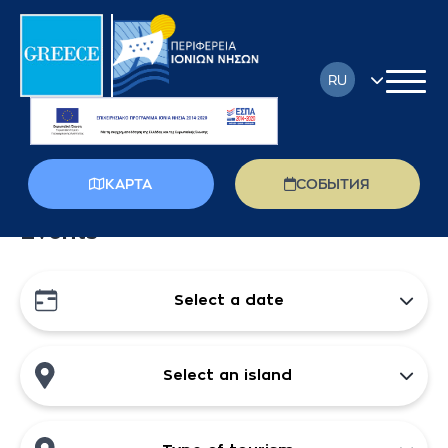
RU
EN
FR
КАРТА
СОБЫТИЯ
DE
Events
EL
IT
Select a date
PL
Select an island