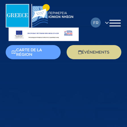
FR
EN
DE
CARTE DE LA
ÉVÉNEMENTS
RÉGION
EL
IT
PL
RU