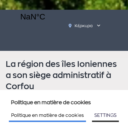
Κέρκυρα
Παξοί
Αντίπαξοι
Ιθάκη
Λευκάδα
Ζάκυνθος
Κεφαλονία
La région des îles Ioniennes
Μεγανήσι
a son siège administratif à
Corfou
et des structures administratives dans chaque unité
Politique en matière de cookies
régionale (Corfou, Zante, Céphalonie, Leucade et une
province à Ithaque). Petites et grandes îles coexistent à
Politique en matière de cookies
SETTINGS
proximité les unes des autres, dans une harmonie de