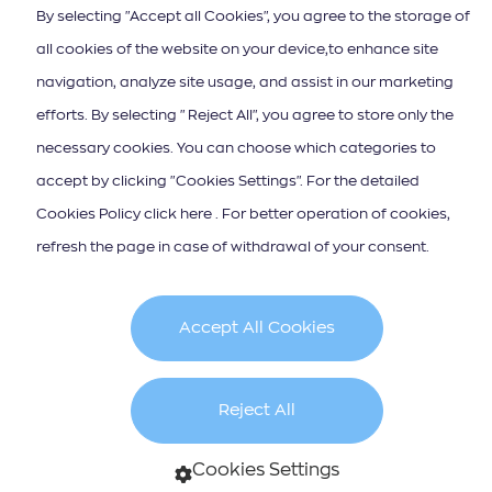
nature et de culture enrichie par le caractère extraverti et
By selecting "Accept all Cookies", you agree to the storage of
hospitalier des habitants.
all cookies of the website on your device,to enhance site
navigation, analyze site usage, and assist in our marketing
efforts. By selecting "Reject All", you agree to store only the
Lire plus
necessary cookies. You can choose which categories to
accept by clicking "Cookies Settings". For the detailed
Cookies Policy click here . For better operation of cookies,
refresh the page in case of withdrawal of your consent.
Accept All Cookies
Reject All
Cookies Settings