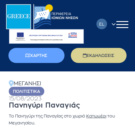
EL
EN
FR
ΧΑΡΤΗΣ
ΕΚΔΗΛΩΣΕΙΣ
DE
πίσω
IT
ΜΕΓΑΝΗΣΙ
PL
ΠΟΛΙΤΙΣΤΙΚΆ
15/08/2023
RU
Πανηγύρι Παναγιάς
Το Πανηγύρι της Παναγίας στο χωριό
Κατωμέρι
του
Μεγανησίου.