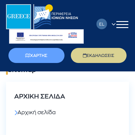
EL
EN
FR
ΧΑΡΤΗΣ
ΕΚΔΗΛΩΣΕΙΣ
DE
Sitemap
IT
PL
ΑΡΧΙΚΗ ΣΕΛΙΔΑ
RU
Αρχική σελίδα