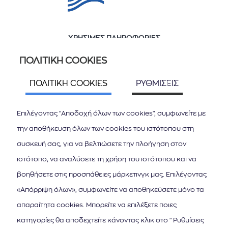
ΧΡΗΣΙΜΕΣ ΠΛΗΡΟΦΟΡΙΕΣ
Ποιοί είμαστε
ΠΟΛΙΤΙΚΗ COOKIES
Επικοινωνία
ΠΟΛΙΤΙΚΗ COOKIES
ΡΥΘΜΙΣΕΙΣ
ΑΚΟΛΟΥΘΗΣΤΕ ΜΑΣ
Επιλέγοντας "Αποδοχή όλων των cookies", συμφωνείτε με
την αποθήκευση όλων των cookies του ιστότοπου στη
συσκευή σας, για να βελτιώσετε την πλοήγηση στον
ιστότοπο, να αναλύσετε τη χρήση του ιστότοπου και να
βοηθήσετε στις προσπάθειες μάρκετινγκ μας. Επιλέγοντας
ΚΑΤΕΒΑΣΤΕ ΤΟ APP ΤΩΝ ΙΟΝΙΩΝ ΝΗΣΩΝ
«Απόρριψη όλων», συμφωνείτε να αποθηκεύσετε μόνο τα
απαραίτητα cookies. Μπορείτε να επιλέξετε ποιες
κατηγορίες θα αποδεχτείτε κάνοντας κλικ στο "Ρυθμίσεις