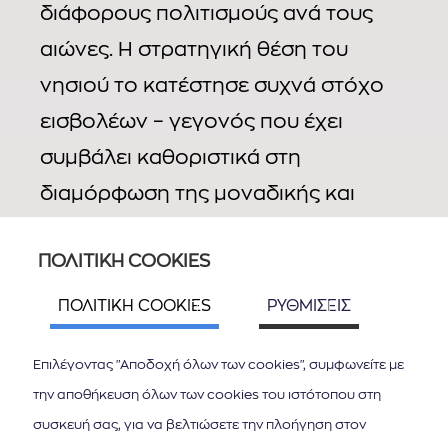
διάφορους πολιτισμούς ανά τους
αιώνες. Η στρατηγική θέση του
νησιού το κατέστησε συχνά στόχο
εισβολέων – γεγονός που έχει
συμβάλει καθοριστικά στη
διαμόρφωση της μοναδικής και
πλούσιας πολιτιστικής κληρονομιάς
ΠΟΛΙΤΙΚΗ COOKIES
του. Η Παλιά Πόλη της Κέρκυρας,
Μνημείο Παγκόσμιας Κληρονομιάς
ΠΟΛΙΤΙΚΗ COOKIES
ΡΥΘΜΙΣΕΙΣ
της UNESCO, αποτελεί απόδειξη
Επιλέγοντας "Αποδοχή όλων των cookies", συμφωνείτε με
ακριβώς αυτού, μια «ζωντανή»
την αποθήκευση όλων των cookies του ιστότοπου στη
παρακαταθήκη της ιστορίας και της
συσκευή σας, για να βελτιώσετε την πλοήγηση στον
αρχιτεκτονικής του νησιού. Ένας