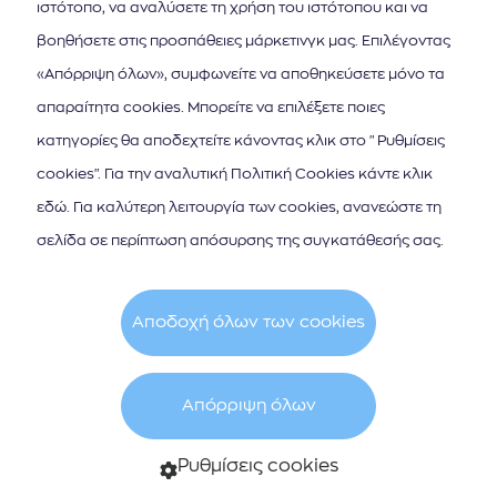
ιστότοπο, να αναλύσετε τη χρήση του ιστότοπου και να
μαγευτικός λαβύρινθος από στενά
βοηθήσετε στις προσπάθειες μάρκετινγκ μας. Επιλέγοντας
δρομάκια και καντούνια, η Παλιά
«Απόρριψη όλων», συμφωνείτε να αποθηκεύσετε μόνο τα
απαραίτητα cookies. Μπορείτε να επιλέξετε ποιες
Πόλη είναι γεμάτη με βενετσιάνικα
κατηγορίες θα αποδεχτείτε κάνοντας κλικ στο "Ρυθμίσεις
κτίρια και ιστορικές εκκλησίες. Η
cookies". Για την αναλυτική Πολιτική Cookies κάντε κλικ
εξερεύνησή της αποδεικνύεται
εδώ. Για καλύτερη λειτουργία των cookies, ανανεώστε τη
αληθινή απόλαυση.
σελίδα σε περίπτωση απόσυρσης της συγκατάθεσής σας.
Η Κέρκυρα είναι επίσης γνωστή για
Αποδοχή όλων των cookies
τις εκπληκτικές παραλίες της. Η
ακτογραμμή του νησιού εκτείνεται
Απόρριψη όλων
σε 217 χιλιόμετρα, μέσα στα οποία
Ρυθμίσεις cookies
απαντά κανείς πολυάριθμες