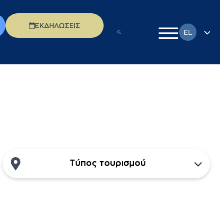
ΕΚΔΗΛΩΣΕΙΣ
EL
EN
FR
DE
IT
PL
RU
Τύπος τουρισμού